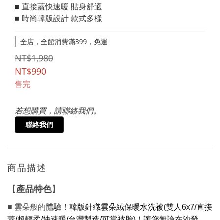
■ 直接蓋快速暖 貼身舒適
■ 時尚韓版設計 款式多樣
全店，全館消費滿399，免運
NT$1,980
NT$990
售完
若想購買，請聯絡我們。
聯絡我們
商品描述
產品特色
【
】
■ 雲朵般的
體驗！韓版針織雲朵絨保暖水洗被(雙人6x7/直接
蓋/超輕柔/快速暖/台灣製造/可當被胎)！讓您無論在沙發、