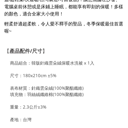
電腦桌前休憩或是床鋪上睡眠，都能享有即刻的保暖！多樣
的顏色，適合全家大小使用！
輕柔舒適超柔軟，令人愛不釋手的聖品，冬季保暖最佳首選
喔~
產品配件
/
尺寸
【
】
商品組合：韓版針織雲朵絨保暖水洗被 x 1入
尺寸：180x210cm ±5%
表布材質：針織雲朵絨(100%聚酯纖維)
填充物：羽絲絨纖維棉(100%聚酯纖維)
重量：2.3公斤±3%
產地：台灣