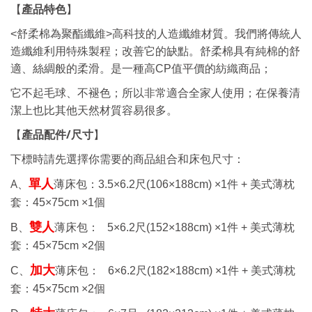
【
產品特色
】
<舒柔棉為聚酯纖維>高科技的人造纖維材質。我們將傳統人
造纖維利用特殊製程；改善它的缺點。舒柔棉具有純棉的舒
適、絲綢般的柔滑。是一種高CP值平價的紡織商品；
它不起毛球、不褪色；所以非常適合全家人使用；在保養清
潔上也比其他天然材質容易很多。
產品配件
/
尺寸
【
】
下標時請先選擇你需要的商品組合和床包尺寸：
A、
單人
薄床包：
3.5×6.2
尺
(106×188cm) ×1
件 +
美式薄枕
套：
45×75cm ×1
個
雙人
B、
薄床包：
5×6.2
尺
(152×188cm) ×1
件 +
美式薄枕
套：
45×75cm ×2
個
加大
C、
薄床包： 6
×6.2
尺
(182×188cm) ×1
件 +
美式薄枕
套：
45×75cm ×2
個