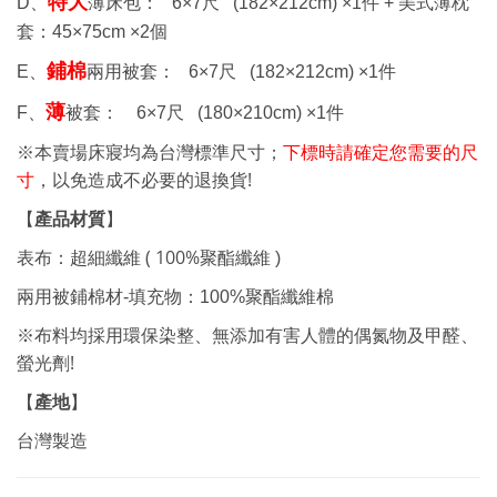
特大
D、
薄床包： 6
×7
尺
(182×212cm) ×1
件 +
美式薄枕
套：
45×75cm ×2
個
鋪棉
E、
兩用被套： 6
×7
尺
(182×212cm) ×1
件
薄
F、
被套： 6
×7
尺
(180×210cm) ×1
件
※本賣場床寢均為台灣標準尺寸；
下標時請確定您需要的尺
!
寸
，以免造成不必要的退換貨
【
產品材質
】
表布：超細纖維 ( 100%
聚酯纖維
)
兩用被鋪棉材-填充物：100%聚酯纖維棉
※布料均採用環保染整、無添加有害人體的偶氮物及甲醛、
!
螢光劑
產地
【
】
台灣製造