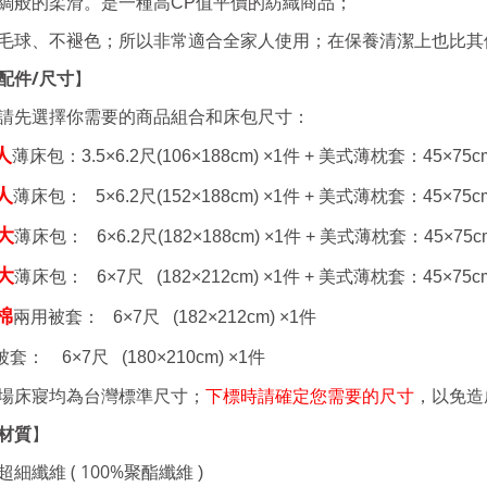
綢般的柔滑。是一種高CP值平價的紡織商品；
毛球、不褪色；所以非常適合全家人使用；在保養清潔上也比其
配件
/
尺寸
】
請先選擇你需要的商品組合和床包尺寸：
人
薄床包：
3.5×6.2
尺
(106×188cm) ×1
件 +
美式薄枕套：
45×75c
人
薄床包：
5×6.2
尺
(152×188cm) ×1
件 +
美式薄枕套：
45×75c
大
薄床包： 6
×6.2
尺
(182×188cm) ×1
件 +
美式薄枕套：
45×75c
大
薄床包： 6
×7
尺
(182×212cm) ×1
件 +
美式薄枕套：
45×75c
棉
兩用被套： 6
×7
尺
(182×212cm) ×1
件
被套： 6
×7
尺
(180×210cm) ×1
件
場床寢均為台灣標準尺寸；
下標時請確定您需要的尺寸
，以免造
材質
】
細纖維 ( 100%
聚酯纖維
)