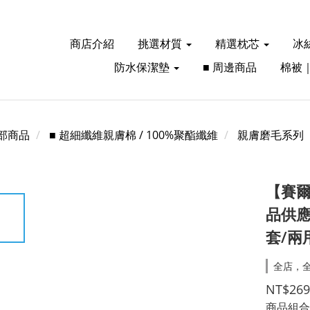
商店介紹
挑選材質
精選枕芯
冰
防水保潔墊
■ 周邊商品
棉被
部商品
■ 超細纖維親膚棉 / 100%聚酯纖維
親膚磨毛系列
【賽爾
品供應
套/兩
全店，全
NT$269
商品組合