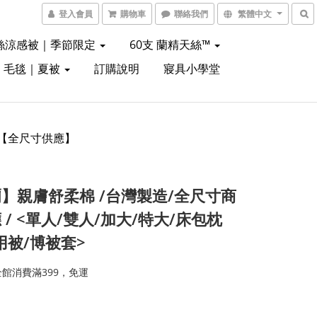
登入會員
購物車
聯絡我們
繁體中文
絲涼感被｜季節限定
60支 蘭精天絲™
｜毛毯｜夏被
訂購說明
寢具小學堂
 【全尺寸供應】
】親膚舒柔棉 /台灣製造/全尺寸商
 / <單人/雙人/加大/特大/床包枕
用被/博被套>
館消費滿399，免運