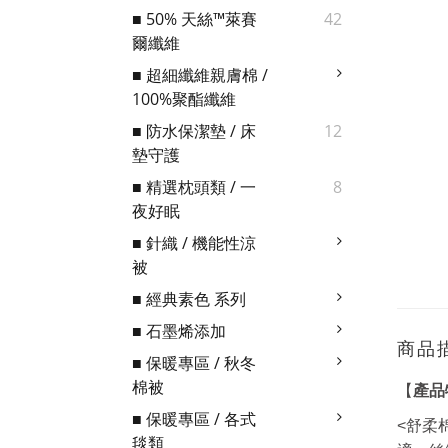
■ 50% 天絲™萊賽
42
爾纖維
■ 超細纖維親膚棉 /
100%聚酯纖維
■ 防水保潔墊 / 床
12
墊守護
■ 精選枕頭類 / 一
8
夜好眠
■ 針織 / 機能性涼
被
■ 經典素色 系列
■ 石墨烯添加
商品
■ 保暖專區 / 秋冬
棉被
【
產品
■ 保暖專區 / 各式
<舒柔
毯類