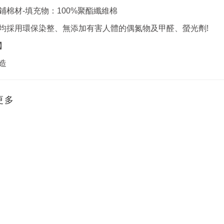
鋪棉材-填充物：100%聚酯纖維棉
!
均採用環保染整、無添加有害人體的偶氮物及甲醛、螢光劑
】
造
更多