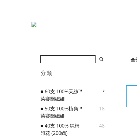
全
分類
■ 60支 100%天絲™
萊賽爾纖維
■ 50支 100%植爽™
18
萊賽爾纖維
■ 40支 100% 純棉
48
印花 (200織)