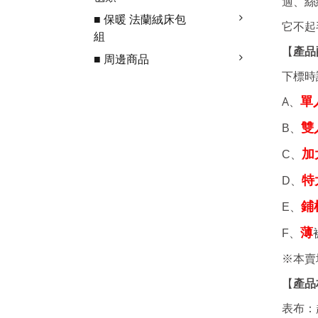
適、絲
■ 保暖 法蘭絨床包
它不起
組
產品
【
■ 周邊商品
下標時
A、
單
雙
B、
加
C、
特
D、
鋪
E、
薄
F、
※本賣
【
產品
表布：超