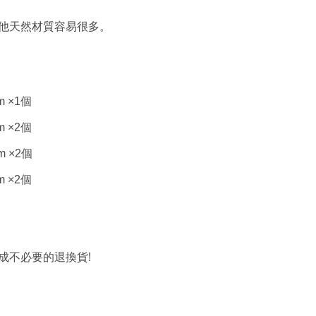
他天然材質容易很多。
m ×1
個
m ×2
個
m ×2
個
m ×2
個
!
成不必要的退換貨