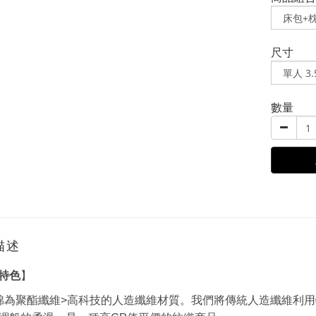
尺寸
數量
描述
特色
】
棉為聚酯纖維>高科技的人造纖維材質。我們將傳統人造纖維利