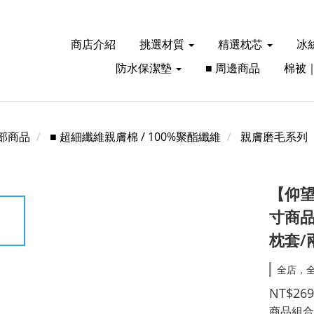
商店介紹
挑選材質
精選枕芯
冰
防水保潔墊
■ 周邊商品
棉被
部商品
■ 超細纖維親膚棉 / 100%聚酯纖維
親膚磨毛系列
【仰望
寸商品
枕套/
全店，全
NT$269
商品組合