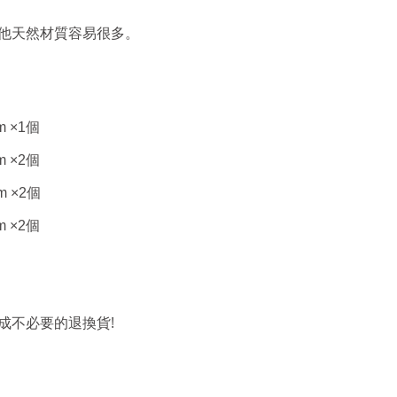
他天然材質容易很多。
m ×1
個
m ×2
個
m ×2
個
m ×2
個
!
成不必要的退換貨