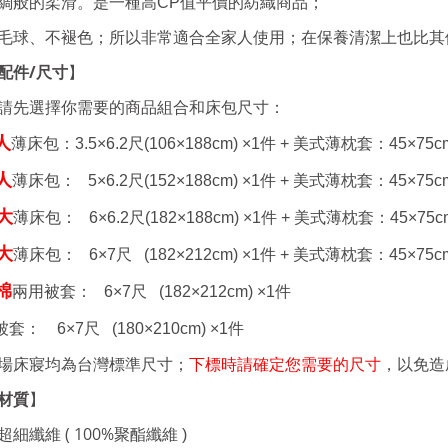
綢般的柔滑。是一種高CP值平價的紡織商品；
毛球、不褪色；所以非常適合全家人使用；在保養清潔上也比其
配件
/
尺寸
】
請先選擇你需要的商品組合和床包尺寸：
人
薄床包：
3.5×6.2
尺
(106×188cm) ×1
件 +
美式薄枕套：
45×75c
人
薄床包：
5×6.2
尺
(152×188cm) ×1
件 +
美式薄枕套：
45×75c
大
薄床包： 6
×6.2
尺
(182×188cm) ×1
件 +
美式薄枕套：
45×75c
大
薄床包： 6
×7
尺
(182×212cm) ×1
件 +
美式薄枕套：
45×75c
棉
兩用被套： 6
×7
尺
(182×212cm) ×1
件
被套： 6
×7
尺
(180×210cm) ×1
件
場床寢均為台灣標準尺寸；
下標時請確定您需要的尺寸
，以免造
材質
】
細纖維 ( 100%
聚酯纖維
)