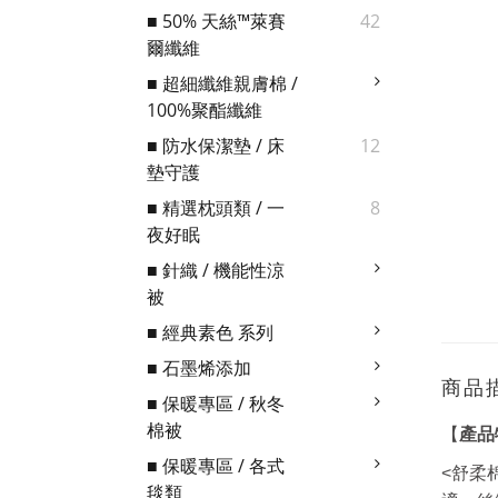
■ 50% 天絲™萊賽
42
爾纖維
■ 超細纖維親膚棉 /
100%聚酯纖維
■ 防水保潔墊 / 床
12
墊守護
■ 精選枕頭類 / 一
8
夜好眠
■ 針織 / 機能性涼
被
■ 經典素色 系列
■ 石墨烯添加
商品
■ 保暖專區 / 秋冬
棉被
【
產品
■ 保暖專區 / 各式
<舒柔
毯類