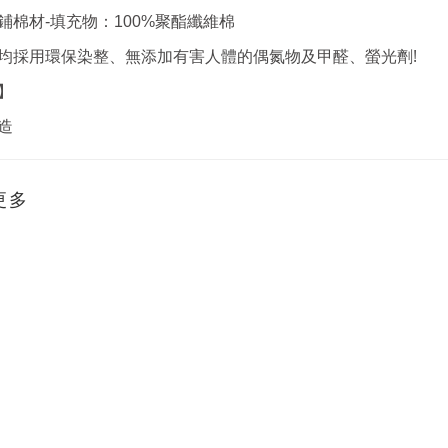
鋪棉材-填充物：100%聚酯纖維棉
!
均採用環保染整、無添加有害人體的偶氮物及甲醛、螢光劑
】
造
更多