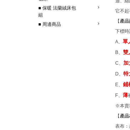
適、絲
■ 保暖 法蘭絨床包
它不起
組
產品
【
■ 周邊商品
下標時
A、
單
雙
B、
加
C、
特
D、
鋪
E、
薄
F、
※本賣
【
產品
表布：超