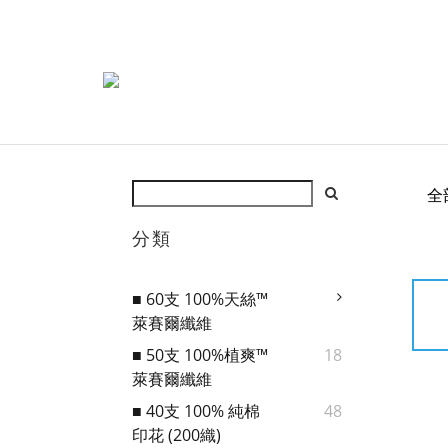
全
分類
■ 60支 100%天絲™
萊賽爾纖維
■ 50支 100%植爽™
18
萊賽爾纖維
■ 40支 100% 純棉
48
印花 (200織)