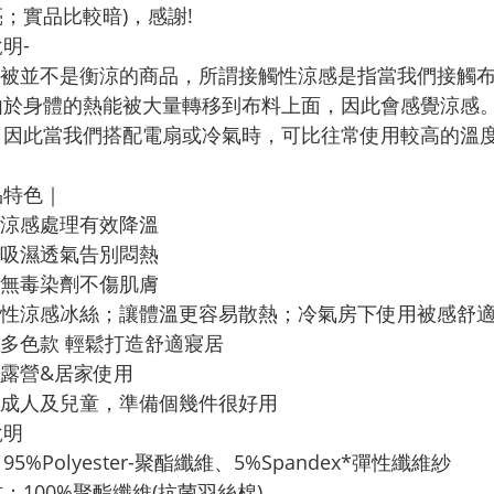
；實品比較暗)，感謝!
明-
感被並不是衡涼的商品，所謂接觸性涼感是指當我們接觸
由於身體的熱能被大量轉移到布料上面，因此會感覺涼感
，因此當我們搭配電扇或冷氣時，可比往常使用較高的溫
品特色｜
技涼感處理有效降溫
速吸濕透氣告別悶熱
保無毒染劑不傷肌膚
觸性涼感冰絲；讓體溫更容易散熱；冷氣房下使用被感舒
多色款 輕鬆打造舒適寢居
外露營&居家使用
分成人及兒童，準備個幾件很好用
說明
95%Polyester-聚酯纖維、5%Spandex*彈性纖維紗
：100%聚酯纖維(抗菌羽絲棉)