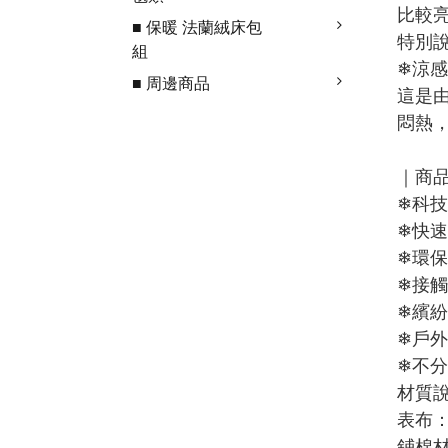
比較亮
■ 保暖 法蘭絨床包
特別說
組
❄涼
■ 周邊商品
這是
悶熱
｜商
❄科
❄快
❄環
❄接
❄繽紛
❄戶
❄不
材質
表布：
鋪棉材