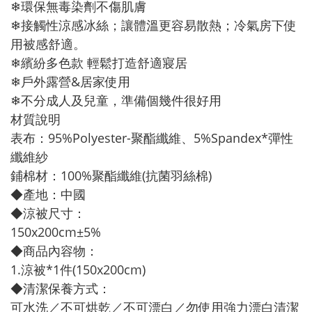
❄環保無毒染劑不傷肌膚
❄接觸性涼感冰絲；讓體溫更容易散熱；冷氣房下使
用被感舒適。
❄繽紛多色款 輕鬆打造舒適寢居
❄戶外露營&居家使用
❄不分成人及兒童，準備個幾件很好用
材質說明
表布：95%Polyester-聚酯纖維、5%Spandex*彈性
纖維紗
鋪棉材：100%聚酯纖維(抗菌羽絲棉)
◆產地：中國
◆涼被尺寸：
150x200cm±5%
◆商品內容物：
1.涼被*1件(150x200cm)
◆清潔保養方式：
可水洗／不可烘乾／不可漂白／勿使用強力漂白清潔