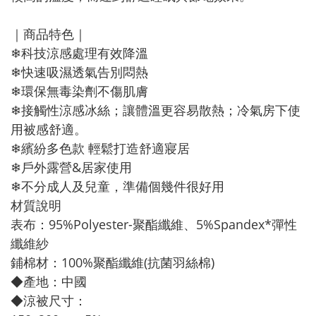
｜商品特色｜
❄科技涼感處理有效降溫
❄快速吸濕透氣告別悶熱
❄環保無毒染劑不傷肌膚
❄接觸性涼感冰絲；讓體溫更容易散熱；冷氣房下使
用被感舒適。
❄繽紛多色款 輕鬆打造舒適寢居
❄戶外露營&居家使用
❄不分成人及兒童，準備個幾件很好用
材質說明
表布：95%Polyester-聚酯纖維、5%Spandex*彈性
纖維紗
鋪棉材：100%聚酯纖維(抗菌羽絲棉)
◆產地：中國
◆涼被尺寸：