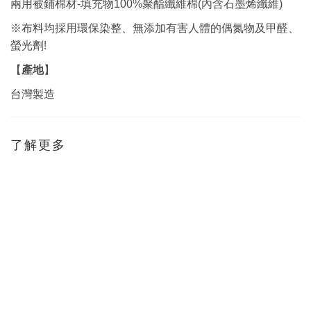
兩用被鋪棉材-填充物100%聚酯纖維棉(內含石墨烯纖維)
※布料均採用環保染整、無添加有害人體的偶氮物及甲醛、
!
螢光劑
產地
【
】
台灣製造
了解更多