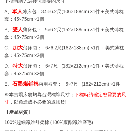
下標時請先選擇你需要的尺寸
A、
單人
薄床包：
3.5×6.2
尺
(106×188cm) ×1
件 +
美式薄枕
套：
45×75cm ×1
個
雙人
B、
薄床包：
5×6.2
尺
(152×188cm) ×1
件 +
美式薄枕
套：
45×75cm ×2
個
加大
C、
薄床包： 6
×6.2
尺
(182×188cm) ×1
件 +
美式薄枕
套：
45×75cm ×2
個
特大
D、
薄床包： 6
×7
尺
(182×212cm) ×1
件 +
美式薄枕
套：
45×75cm ×2
個
石墨烯鋪棉
E、
兩用被套： 6
×7
尺
(182×212cm) ×1
件
※本賣場床寢均為台灣標準尺寸；
下標時請確定您需要的尺
!
寸
，以免造成不必要的退換貨
【
產品材質
】
(100%
)
100%
超細纖維舒柔棉
聚酯纖維磨毛