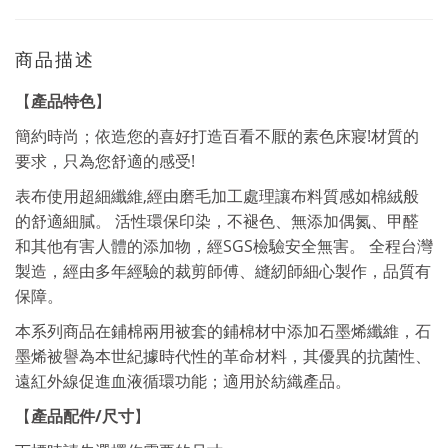
商品描述
產品特色
【
】
!
簡約時尚；依造您的喜好打造百看不厭的素色床寢
材質的
!
要求，只為您舒適的感受
,
表布使用超細纖維
經由磨毛加工處理讓布料質感如棉絨般
的舒適細膩。
活性環保印染，不褪色、無添加偶氮、甲醛
SGS
和其他有害人體的添加物，經
檢驗安全無害。
全程台灣
製造，經由多年經驗的裁剪師傅、縫紉師細心製作，品質有
保障。
本系列商品在鋪棉兩用被套的鋪棉材中添加石墨烯纖維，
石
墨烯被譽為本世紀據時代性的革命材料，其優異的抗菌
性、
遠紅外線促進血液循環功能；適用於紡織產品。
產品配件
/
尺寸
【
】