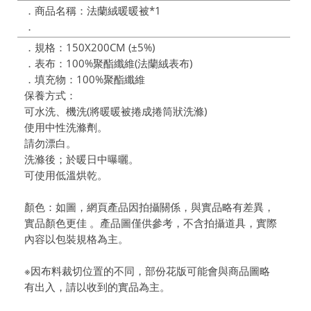
．商品名稱：法蘭絨暖暖被*1
．
．規格：150X200CM (±5%)
．表布：100%聚酯纖維(法蘭絨表布)
．填充物：100%聚酯纖維
保養方式：
可水洗、機洗(將暖暖被捲成捲筒狀洗滌)
使用中性洗滌劑。
請勿漂白。
洗滌後；於暖日中曝曬。
可使用低溫烘乾。
顏色：如圖，網頁產品因拍攝關係，與實品略有差異，
實品顏色更佳 。產品圖僅供參考，不含拍攝道具，實際
內容以包裝規格為主。
※因布料裁切位置的不同，部份花版可能會與商品圖略
有出入，請以收到的實品為主。