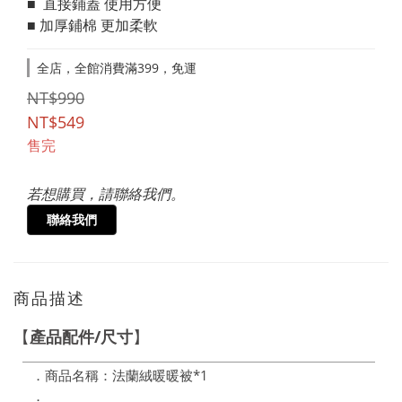
■  直接鋪蓋 使用方便
■ 加厚鋪棉 更加柔軟
全店，全館消費滿399，免運
NT$990
NT$549
售完
若想購買，請聯絡我們。
聯絡我們
商品描述
/
【
產品配件
尺寸
】
．商品名稱：法蘭絨暖暖被*1
．