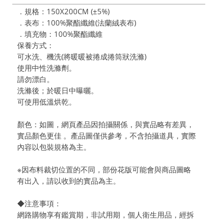
．規格：150X200CM (±5%)
．表布：100%聚酯纖維(法蘭絨表布)
．填充物：100%聚酯纖維
保養方式：
可水洗、機洗(將暖暖被捲成捲筒狀洗滌)
使用中性洗滌劑。
請勿漂白。
洗滌後；於暖日中曝曬。
可使用低溫烘乾。
顏色：如圖，網頁產品因拍攝關係，與實品略有差異，
實品顏色更佳 。產品圖僅供參考，不含拍攝道具，實際
內容以包裝規格為主。
※因布料裁切位置的不同，部份花版可能會與商品圖略
有出入，請以收到的實品為主。
◆注意事項：
網路購物享有鑑賞期，非試用期，個人衛生用品，經拆