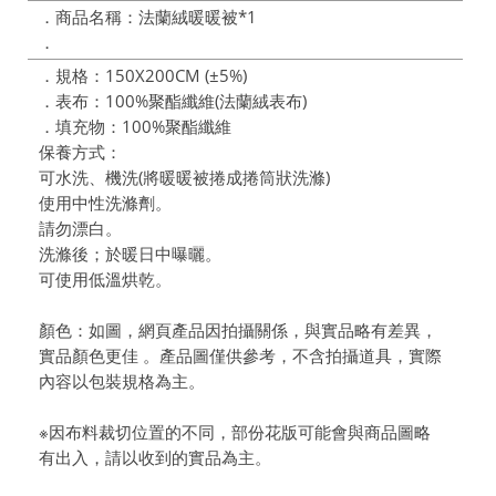
．商品名稱：法蘭絨暖暖被*1
．
．規格：150X200CM (±5%)
．表布：100%聚酯纖維(法蘭絨表布)
．填充物：100%聚酯纖維
保養方式：
可水洗、機洗(將暖暖被捲成捲筒狀洗滌)
使用中性洗滌劑。
請勿漂白。
洗滌後；於暖日中曝曬。
可使用低溫烘乾。
顏色：如圖，網頁產品因拍攝關係，與實品略有差異，
實品顏色更佳 。產品圖僅供參考，不含拍攝道具，實際
內容以包裝規格為主。
※因布料裁切位置的不同，部份花版可能會與商品圖略
有出入，請以收到的實品為主。