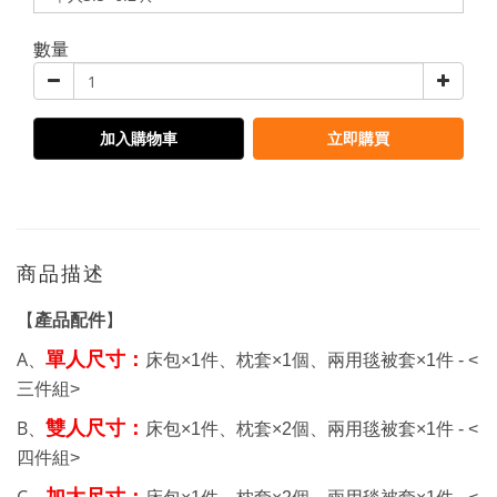
數量
加入購物車
立即購買
商品描述
【
產品配件
】
A、
單人尺寸：
床包
×1件、
枕套
×1個、兩用毯被套
×1件 - <
三件組>
B、
雙人尺寸：
床包
×1件、
枕套
×2個、兩用毯被套
×1件 - <
四件組>