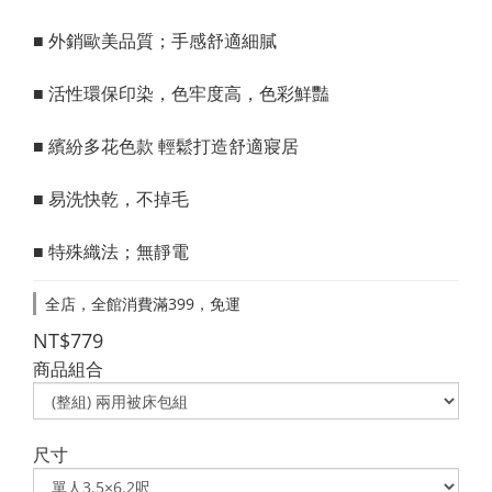
■ 外銷歐美品質；手感舒適細膩
■ 活性環保印染，色牢度高，色彩鮮豔
■ 繽紛多花色款 輕鬆打造舒適寢居
■ 易洗快乾，不掉毛
■ 特殊織法；無靜電
全店，全館消費滿399，免運
NT$779
商品組合
尺寸