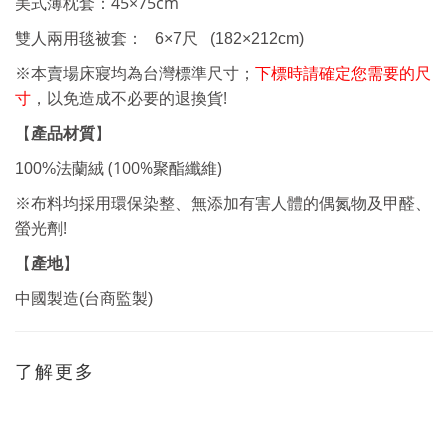
45×75cm
美式薄枕套：
雙人兩用毯被套： 6
×7
尺
(182×212cm)
※本賣場床寢均為台灣標準尺寸；
下標時請確定您需要的尺
!
寸
，以免造成不必要的退換貨
【
產品材質
】
(100%
)
100%
法蘭絨
聚酯纖維
※布料均採用環保染整、無添加有害人體的偶氮物及甲醛、
!
螢光劑
產地
【
】
中國製造(台商監製)
了解更多