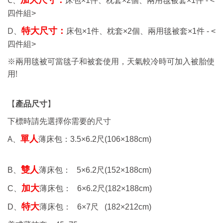
C、
加大尺寸：
床包
×1件、
枕套
×2個、兩用毯被套
×1件 - <
四件組>
D、
特大尺寸：
床包
×1件、
枕套
×2個、兩用毯被套
×1件 - <
四件組>
※兩用毯被可當毯子和被套使用，天氣較冷時可加入被胎使
!
用
【
產品尺寸
】
下標時請先選擇你需要的尺寸
A、
單人
薄床包：
3.5×6.2
尺
(106×188cm)
雙人
B、
薄床包：
5×6.2
尺
(152×188cm)
加大
C、
薄床包： 6
×6.2
尺
(182×188cm)
特大
D、
薄床包： 6
×7
尺
(182×212cm)