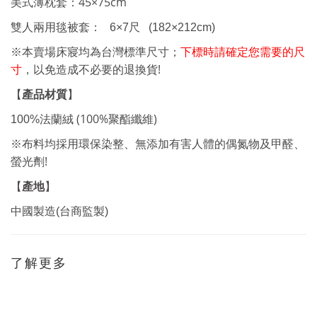
45×75cm
美式薄枕套：
雙人兩用毯被套： 6
×7
尺
(182×212cm)
※本賣場床寢均為台灣標準尺寸；
下標時請確定您需要的尺
!
寸
，以免造成不必要的退換貨
【
產品材質
】
(100%
)
100%
法蘭絨
聚酯纖維
※布料均採用環保染整、無添加有害人體的偶氮物及甲醛、
!
螢光劑
產地
【
】
中國製造(台商監製)
了解更多