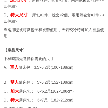
C、
加大尺寸：
床包
×1件、
枕套
×2個、兩用毯被套
×1件 - <
四件組>
D、
特大尺寸：
床包
×1件、
枕套
×2個、兩用毯被套
×1件 - <
四件組>
※兩用毯被可當毯子和被套使用，天氣較冷時可加入被胎使
!
用
【
產品尺寸
】
下標時請先選擇你需要的尺寸
A、
單人
薄床包：
3.5×6.2
尺
(106×188cm)
雙人
B、
薄床包：
5×6.2
尺
(152×188cm)
加大
C、
薄床包： 6
×6.2
尺
(182×188cm)
特大
D、
薄床包： 6
×7
尺
(182×212cm)