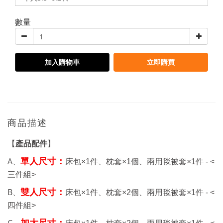
數量
加入購物車
立即購買
商品描述
【
產品配件
】
A、
單人尺寸：
床包
×1件、
枕套
×1個、兩用毯被套
×1件 - <
三件組>
B、
雙人尺寸：
床包
×1件、
枕套
×2個、兩用毯被套
×1件 - <
四件組>