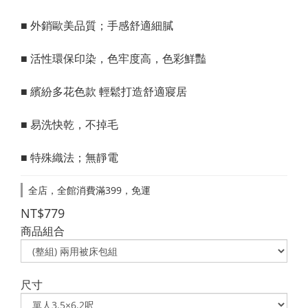
■ 外銷歐美品質；手感舒適細膩
■ 活性環保印染，色牢度高，色彩鮮豔
■ 繽紛多花色款 輕鬆打造舒適寢居
■ 易洗快乾，不掉毛
■ 特殊織法；無靜電
全店，全館消費滿399，免運
NT$779
商品組合
尺寸