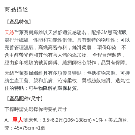
商品描述
產品特色
【
】
天絲
™萊賽爾纖維以天然舒適質感馳名，配搭3M思高潔吸
濕排汗纖維
，
性能和功能性俱佳。具有獨特的物理性；可以
完善管理濕氣，
高織高密布料，絲滑柔順 ．環保印染，不
含甲醛螢光劑
和其他有害人體的添
加物
。
全程台灣製造，
經由多年經驗的裁剪師傅、縫紉師細心製作，品質有保障。
天絲
™萊賽爾纖維具有多項優良特點；包括植物來源、可持
續生產工藝、親和肌膚、
沁涼柔軟、質感絲般細滑、透氣性
的特點；可生物降解的環保材質。
佳
產品配件
/
尺寸
【
】
下標時請先選擇你需要的尺寸
A、
單人
薄床包：
3.5×6.2
尺
(106×188cm) ×1
件 +
美式薄枕
套：
45×75cm ×1
個