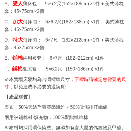
雙人
B、
薄床包：
5×6.2
尺
(152×188cm) ×1
件 +
美式薄枕
套：
45×75cm ×2
個
加大
C、
薄床包： 6
×6.2
尺
(182×188cm) ×1
件 +
美式薄枕
套：
45×75cm ×2
個
特大
D、
薄床包： 6
×7
尺
(182×212cm) ×1
件 +
美式薄枕
套：
45×75cm ×2
個
鋪棉
E、
兩用被套： 6
×7
尺
(182×212cm) ×1
件
鋪棉
F、
夏涼被： 5
×6.2
尺
(150×186cm) ×1
件
※本賣場床寢均為台灣標準尺寸；
下標時請確定您需要的尺
!
寸
，以免造成不必要的退換貨
【
產品材質
】
表布：50%
天絲
™萊賽爾纖維 + 50%吸濕排汗纖維
兩用被鋪棉材-填充物：100%聚酯纖維棉
※布料均採用環保染整、無添加有害人體的偶氮物及甲醛、