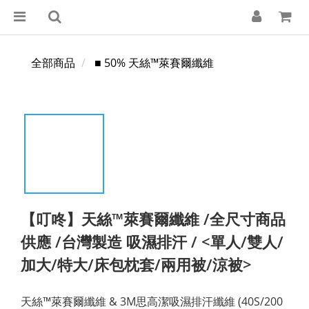
全部商品
■ 50% 天絲™萊賽爾纖維
【叮咚】天絲™萊賽爾纖維 /全尺寸商品
供應 /台灣製造 吸濕排汗 / <單人/雙人/
加大/特大/床包枕套/兩用被/涼被>
天絲™萊賽爾纖維 & 3M思高潔吸濕排汗纖維 (40S/200