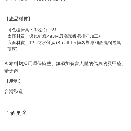
【
產品材質
】
可包覆床高：38公分±3%
表面材質：透氣針織布(3M思高潔吸濕排汗加工)
底面材質：TPU防水薄膜 (Breathtex博銳斯專利低濕潤透濕
薄膜)
※布料均採用環保染整、無添加有害人體的偶氮物及甲醛、
!
螢光劑
產地
【
】
台灣製造
了解更多