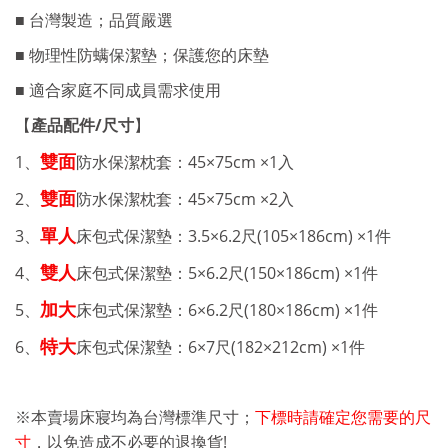
■ 台灣製造；品質嚴選
■ 物理性防螨保潔墊；保護您的床墊
■ 適合家庭不同成員需求使用
產品配件
/
尺寸
【
】
雙面
1
、
防水保潔枕套：45
×75cm ×1入
雙面
2、
防水保潔枕套：45
×75cm ×2入
單人
3、
床包式保潔墊：3.5
×6.2
尺
(105×186cm) ×1
件
雙人
4、
床包式保潔墊：5
×6.2
尺
(150×186cm) ×1
件
加大
5、
床包式保潔墊：6
×6.2
尺
(180×186cm) ×1
件
特大
6、
床包式保潔墊：6
×7
尺
(182×212cm) ×1
件
※本賣場床寢均為台灣標準尺寸；
下標時請確定您需要的尺
!
寸
，以免造成不必要的退換貨