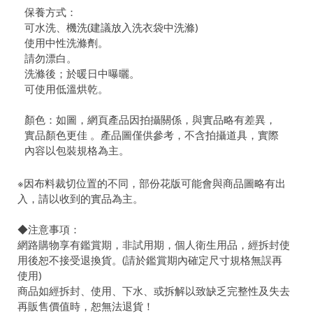
保養方式：
可水洗、機洗(建議放入洗衣袋中洗滌)
使用中性洗滌劑。
請勿漂白。
洗滌後；於暖日中曝曬。
可使用低溫烘乾。
顏色：如圖，網頁產品因拍攝關係，與實品略有差異，
實品顏色更佳 。產品圖僅供參考，不含拍攝道具，實際
內容以包裝規格為主。
※因布料裁切位置的不同，部份花版可能會與商品圖略有出
入，請以收到的實品為主。
◆注意事項：
網路購物享有鑑賞期，非試用期，個人衛生用品，經拆封使
用後恕不接受退換貨。(請於鑑賞期內確定尺寸規格無誤再
使用)
商品如經拆封、使用、下水、或拆解以致缺乏完整性及失去
再販售價值時，恕無法退貨！