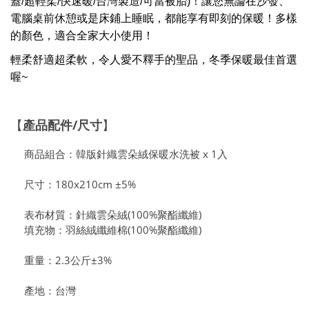
蓋/超輕柔/快速暖/台灣製造/可當被胎)！讓您無論在沙發、
電腦桌前休憩或是床鋪上睡眠，都能享有即刻的保暖！多樣
的顏色，適合全家大小使用！
輕柔舒適超柔軟，令人愛不釋手的聖品，冬季保暖最佳首選
喔~
產品配件
/
尺寸
【
】
商品組合：韓版針織雲朵絨保暖水洗被 x 1入
尺寸：180x210cm ±5%
表布材質：針織雲朵絨(100%聚酯纖維)
填充物：羽絲絨纖維棉(100%聚酯纖維)
重量：2.3公斤±3%
產地：台灣