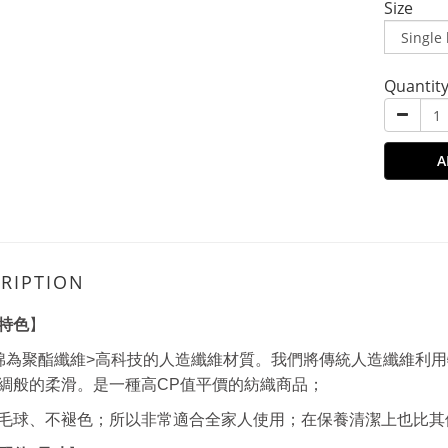
Size
Quantit
A
RIPTION
特色
】
棉為聚酯纖維>高科技的人造纖維材質。我們將傳統人造纖維利
綢般的柔滑。是一種高CP值平價的紡織商品；
毛球、不褪色；所以非常適合全家人使用；在保養清潔上也比其