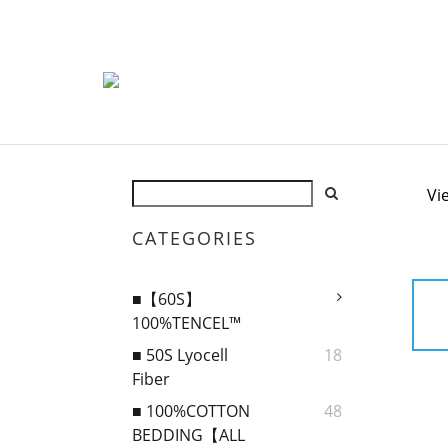
Vi
CATEGORIES
■【60S】
100%TENCEL™
■ 50S Lyocell
18
Fiber
■ 100%COTTON
48
BEDDING【ALL