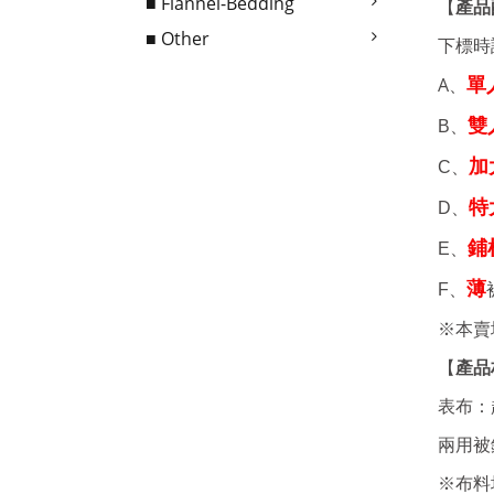
■ Flannel-Bedding
產品
【
■ Other
下標時
A、
單
雙
B、
加
C、
特
D、
鋪
E、
薄
F、
※本賣
【
產品
表布：超
兩用被
※布料