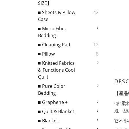
SIZE】
■ Sheets & Pillow
42
Case
■ Micro Fiber
Bedding
■ Cleaning Pad
12
■ Pillow
8
■ Knitted Fabrics
& Functions Cool
Quilt
DESC
■ Pure Color
Bedding
【
產品
■ Graphene +
<舒柔
適、絲
■ Quilt & Blanket
■ Blanket
它不起