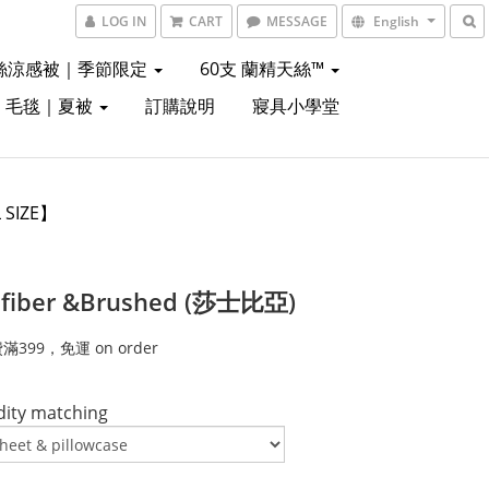
LOG IN
CART
MESSAGE
English
絲涼感被｜季節限定
60支 蘭精天絲™
｜毛毯｜夏被
訂購說明
寢具小學堂
L SIZE】
 fiber &Brushed (莎士比亞)
399，免運 on order
ty matching