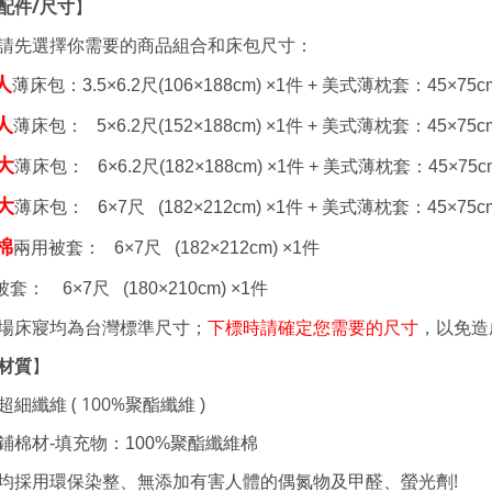
配件
/
尺寸
】
請先選擇你需要的商品組合和床包尺寸：
人
薄床包：
3.5×6.2
尺
(106×188cm) ×1
件 +
美式薄枕套：
45×75c
人
薄床包：
5×6.2
尺
(152×188cm) ×1
件 +
美式薄枕套：
45×75c
大
薄床包： 6
×6.2
尺
(182×188cm) ×1
件 +
美式薄枕套：
45×75c
大
薄床包： 6
×7
尺
(182×212cm) ×1
件 +
美式薄枕套：
45×75c
棉
兩用被套： 6
×7
尺
(182×212cm) ×1
件
被套： 6
×7
尺
(180×210cm) ×1
件
場床寢均為台灣標準尺寸；
下標時請確定您需要的尺寸
，以免造
材質
】
細纖維 ( 100%
聚酯纖維
)
鋪棉材-填充物：100%聚酯纖維棉
!
均採用環保染整、無添加有害人體的偶氮物及甲醛、螢光劑