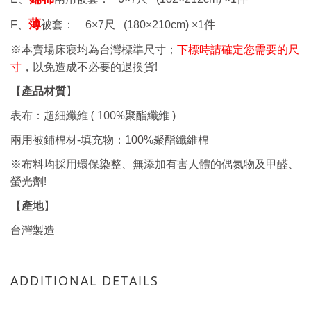
薄
F、
被套： 6
×7
尺
(180×210cm) ×1
件
※本賣場床寢均為台灣標準尺寸；
下標時請確定您需要的尺
!
寸
，以免造成不必要的退換貨
【
產品材質
】
表布：超細纖維 ( 100%
聚酯纖維
)
兩用被鋪棉材-填充物：100%聚酯纖維棉
※布料均採用環保染整、無添加有害人體的偶氮物及甲醛、
!
螢光劑
產地
【
】
台灣製造
ADDITIONAL DETAILS