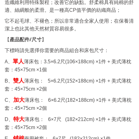
造纖維利用特殊製程；改善它的缺點。舒柔棉具有純棉的舒
適、絲綢般的柔滑。是一種高CP值平價的紡織商品；
它不起毛球、不褪色；所以非常適合全家人使用；在保養清
潔上也比其他天然材質容易很多。
產品配件
/
尺寸
【
】
下標時請先選擇你需要的商品組合和床包尺寸：
A、
單人
薄床包：
3.5×6.2
尺
(106×188cm) ×1
件 +
美式薄枕
套：
45×75cm ×1
個
雙人
B、
薄床包：
5×6.2
尺
(152×188cm) ×1
件 +
美式薄枕
套：
45×75cm ×2
個
加大
C、
薄床包： 6
×6.2
尺
(182×188cm) ×1
件 +
美式薄枕
套：
45×75cm ×2
個
特大
D、
薄床包： 6
×7
尺
(182×212cm) ×1
件 +
美式薄枕
套：
45×75cm ×2
個
鋪棉
E、
兩用被套： 6
×7
尺
(182×212cm) ×1
件