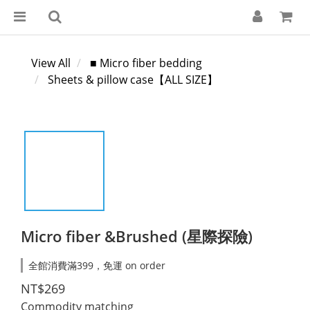
View All
■ Micro fiber bedding
Sheets & pillow case【ALL SIZE】
Micro fiber &Brushed (星際探險)
全館消費滿399，免運 on order
NT$269
Commodity matching