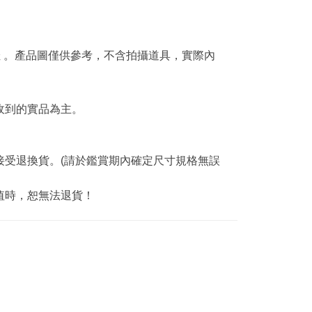
 。產品圖僅供參考，不含拍攝道具，實際內
收到的實品為主。
接受退換貨。(請於鑑賞期內確定尺寸規格無誤
值時，恕無法退貨！