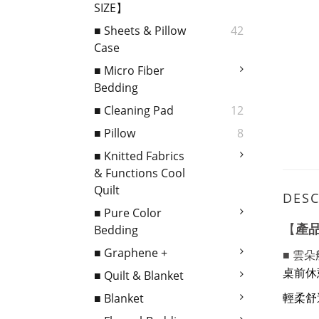
SIZE】
■ Sheets & Pillow
42
Case
■ Micro Fiber
Bedding
■ Cleaning Pad
12
■ Pillow
8
■ Knitted Fabrics
& Functions Cool
Quilt
DESC
■ Pure Color
產
【
Bedding
■ Graphene +
■ 雲
桌前休
■ Quilt & Blanket
■ Blanket
輕柔舒