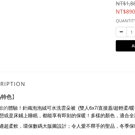
NT$1,8
NT$890
QUANTIT
A
RIPTION
品特色
】
朵般的
體驗！針織泡泡絨可水洗雲朵被 (雙人6x7/直接蓋/超輕柔/
憩或是床鋪上睡眠，都能享有即刻的保暖！多樣的顏色，適合全
適超柔軟，環保數碼大版圖設計；令人愛不釋手的聖品，冬季保