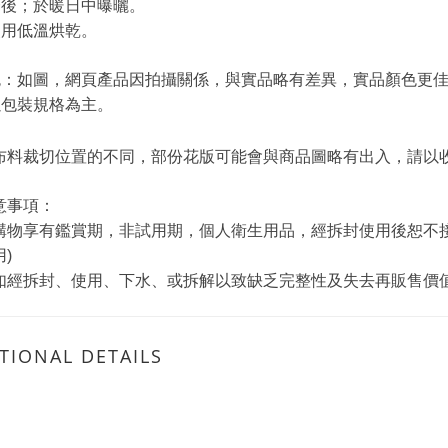
滌後；於暖日中曝曬。
使用低溫烘乾。
色：如圖，網頁產品因拍攝關係，與實品略有差異，實品顏色更佳
以包裝規格為主。
布料裁切位置的不同，部份花版可能會與商品圖略有出入，請以
意事項：
購物享有鑑賞期，非試用期，個人衛生用品，經拆封使用後恕不
)
如經拆封、使用、下水、或拆解以致缺乏完整性及失去再販售價
TIONAL DETAILS