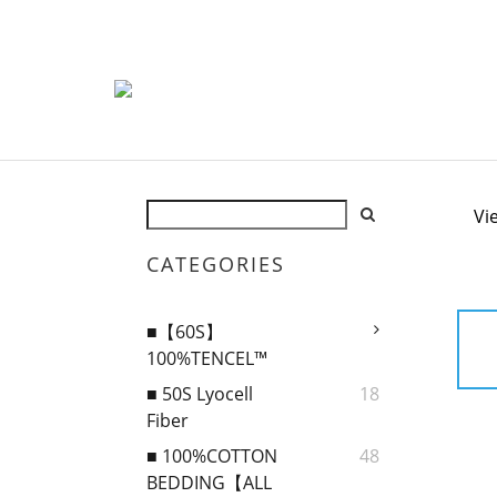
Vi
CATEGORIES
■【60S】
100%TENCEL™
■ 50S Lyocell
18
Fiber
■ 100%COTTON
48
BEDDING【ALL