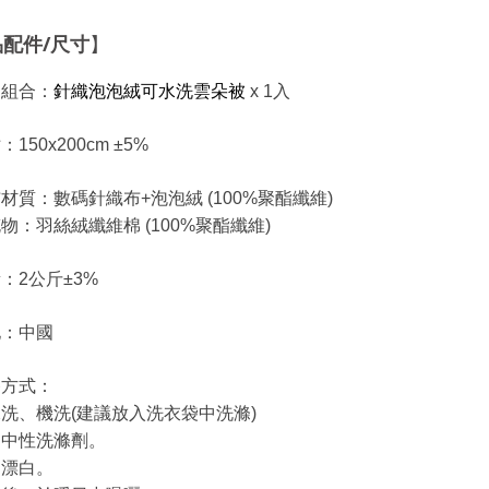
品配件
/
尺寸
】
品組合：
針織泡泡絨可水洗雲朵被
x 1入
：150x200cm ±5%
材質：數碼針織布+泡泡絨 (100%聚酯纖維)
物：羽絲絨纖維棉 (100%聚酯纖維)
：2公斤±3%
地：中國
養方式：
洗、機洗(建議放入洗衣袋中洗滌)
用中性洗滌劑。
勿漂白。