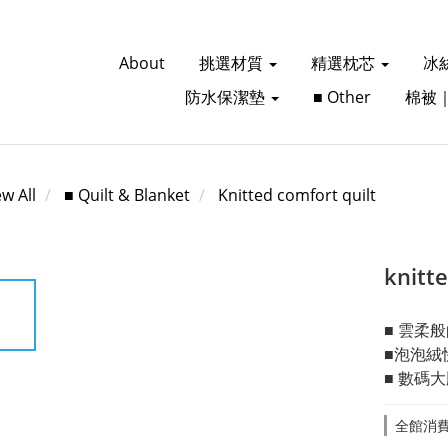
About
挑選材質
精選枕芯
冰
防水保潔墊
■ Other
棉被
ew All
■ Quilt & Blanket
Knitted comfort quilt
knitt
■ 雲柔
■泡泡絨
■ 數碼
全館消費滿