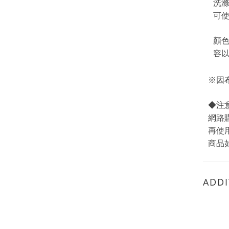
洗
可
顏
容
※因
◆注
網路
再使用
商品
ADDI