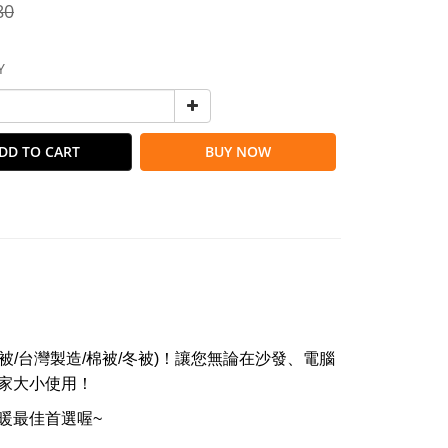
80
Y
DD TO CART
BUY NOW
暖被/台灣製造/棉被/冬被)！讓您無論在沙發、電腦
家大小使用！
暖最佳首選喔~