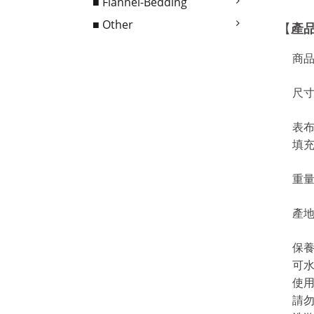
■ Flannel-Bedding
■ Other
產
【
商
尺寸
表布
填充
重量
產
保
可水
使
請