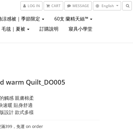
LOG IN
CART
MESSAGE
English
絲涼感被｜季節限定
60支 蘭精天絲™
｜毛毯｜夏被
訂購說明
寢具小學堂
ed warm Quilt_DO005
般的觸感 親膚棉柔
快速暖 貼身舒適
大版設計 款式多樣
399，免運 on order