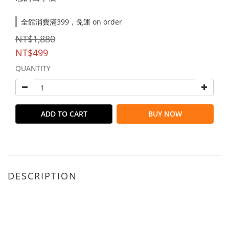
全館消費滿399，免運 on order
NT$1,880
NT$499
QUANTITY
ADD TO CART
BUY NOW
DESCRIPTION