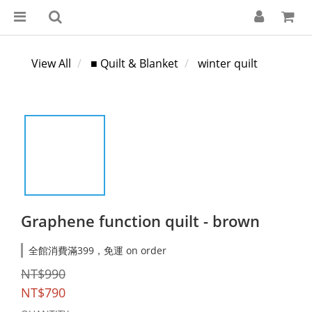
View All
■ Quilt & Blanket
winter quilt
Graphene function quilt - brown
全館消費滿399，免運 on order
NT$990
NT$790