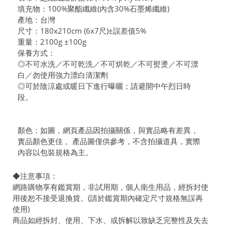
填充物：100%聚酯纖維(內含30%石墨烯纖維)
產地：台灣
尺寸：180x210cm (6x7尺)±誤差值5%
重量：2100g ±100g
保養方式：
◎不可水洗／不可乾洗／不可烘乾／不可熨燙／不可漂
白／勿使用強力漂白清潔劑
◎可於陰涼處或暖日下進行曝曬；請避開中午烈日時
段。
顏色：如圖，網頁產品因拍攝關係，與實品略有差異，
實品顏色更佳 。產品圖僅供參考，不含拍攝道具，實際
內容以包裝規格為主。
◆注意事項：
網路購物享有鑑賞期，非試用期，個人衛生用品，經拆封使
用後恕不接受退換貨。(請於鑑賞期內確定尺寸規格無誤再
使用)
商品如經拆封、使用、下水、或拆解以致缺乏完整性及失去