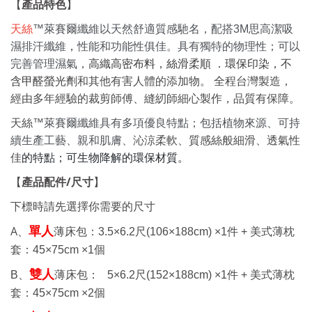
產品特色
【
】
天絲
™萊賽爾纖維以天然舒適質感馳名，配搭3M思高潔吸
濕排汗纖維
，
性能和功能性俱佳。具有獨特的物理性；可以
完善管理濕氣，
高織高密布料，絲滑柔順 ．環保印染，不
含甲醛螢光劑
和其他有害人體的添
加物
。
全程台灣製造，
經由多年經驗的裁剪師傅、縫紉師細心製作，品質有保障。
天絲
™萊賽爾纖維具有多項優良特點；包括植物來源、可持
續生產工藝、親和肌膚、
沁涼柔軟、質感絲般細滑、透氣性
的特點；可生物降解的環保材質。
佳
產品配件
/
尺寸
【
】
下標時請先選擇你需要的尺寸
A、
單人
薄床包：
3.5×6.2
尺
(106×188cm) ×1
件 +
美式薄枕
套：
45×75cm ×1
個
雙人
B、
薄床包：
5×6.2
尺
(152×188cm) ×1
件 +
美式薄枕
套：
45×75cm ×2
個