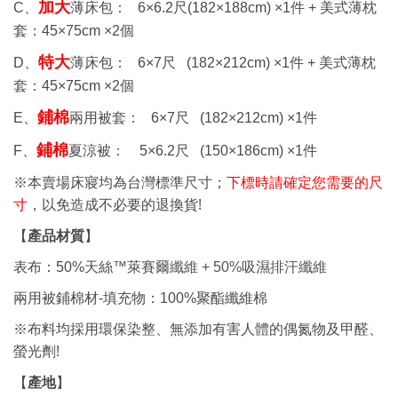
加大
C、
薄床包： 6
×6.2
尺
(182×188cm) ×1
件 +
美式薄枕
套：
45×75cm ×2
個
特大
D、
薄床包： 6
×7
尺
(182×212cm) ×1
件 +
美式薄枕
套：
45×75cm ×2
個
鋪棉
E、
兩用被套： 6
×7
尺
(182×212cm) ×1
件
鋪棉
F、
夏涼被： 5
×6.2
尺
(150×186cm) ×1
件
※本賣場床寢均為台灣標準尺寸；
下標時請確定您需要的尺
!
寸
，以免造成不必要的退換貨
【
產品材質
】
表布：50%
天絲
™萊賽爾纖維 + 50%吸濕排汗纖維
兩用被鋪棉材-填充物：100%聚酯纖維棉
※布料均採用環保染整、無添加有害人體的偶氮物及甲醛、
!
螢光劑
產地
【
】