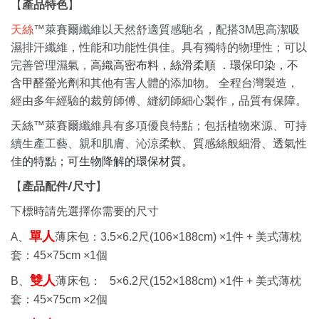
產品特色
【
】
天絲
™萊賽爾纖維以天然舒適質感馳名，配搭3M思高潔吸
濕排汗纖維
，
性能和功能性俱佳。具有獨特的物理性；可以
完善管理濕氣，
高織高密布料，絲滑柔順 ．環保印染，不
含甲醛螢光劑
和其他有害人體的添
加物
。
全程台灣製造，
經由多年經驗的裁剪師傅、縫紉師細心製作，品質有保障。
天絲
™萊賽爾纖維具有多項優良特點；包括植物來源、可持
續生產工藝、親和肌膚、
沁涼柔軟、質感絲般細滑、透氣性
的特點；可生物降解的環保材質。
佳
產品配件
/
尺寸
【
】
下標時請先選擇你需要的尺寸
A、
單人
薄床包：
3.5×6.2
尺
(106×188cm) ×1
件 +
美式薄枕
套：
45×75cm ×1
個
雙人
B、
薄床包：
5×6.2
尺
(152×188cm) ×1
件 +
美式薄枕
套：
45×75cm ×2
個