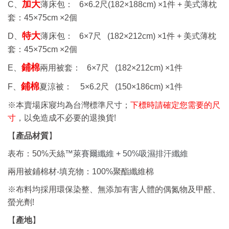
加大
C、
薄床包： 6
×6.2
尺
(182×188cm) ×1
件 +
美式薄枕
套：
45×75cm ×2
個
特大
D、
薄床包： 6
×7
尺
(182×212cm) ×1
件 +
美式薄枕
套：
45×75cm ×2
個
鋪棉
E、
兩用被套： 6
×7
尺
(182×212cm) ×1
件
鋪棉
F、
夏涼被： 5
×6.2
尺
(150×186cm) ×1
件
※本賣場床寢均為台灣標準尺寸；
下標時請確定您需要的尺
!
寸
，以免造成不必要的退換貨
【
產品材質
】
表布：50%
天絲
™萊賽爾纖維 + 50%吸濕排汗纖維
兩用被鋪棉材-填充物：100%聚酯纖維棉
※布料均採用環保染整、無添加有害人體的偶氮物及甲醛、
!
螢光劑
產地
【
】