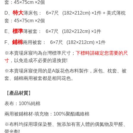
套：
45×75cm ×2
個
特大
D、
薄床包： 6
×7
尺
(182×212cm) ×1
件 +
美式薄枕
套：
45×75cm ×2
個
標準
E、
薄被套： 6
×7
尺
(182×212cm) ×1
件
鋪棉
F、
兩用被套： 6
×7
尺
(182×212cm) ×1
件
※本賣場床寢均為台灣標準尺寸；
下標時請確定您需要的尺
!
寸
，以免造成不必要的退換貨
※本賣場床寢使用的是A版花色布料製作，床包、枕套、被
套、鋪棉兩用被套都是相同花色。
【
產品材質
】
表布：100%純棉
兩用被鋪棉材-填充物：100%聚酯纖維棉
※布料均採用環保染整、無添加有害人體的偶氮物及甲醛、
!
螢光劑