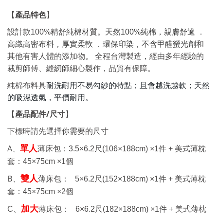
產品特色
【
】
設計款100%精舒純棉材質。
天然100%純棉，親膚舒適 ．
高織高密布料，厚實柔軟 ．環保印染，不含甲醛螢光劑
和
其他有害人體的添
加物
。
全程台灣製造，經由多年經驗的
裁剪師傅、縫紉師細心製作，品質有保障。
耐洗耐用不易勾紗的特點；且會越洗越軟；天然
純棉布料具
的吸濕透氣，平價耐用。
產品配件
/
尺寸
【
】
下標時請先選擇你需要的尺寸
A、
單人
薄床包：
3.5×6.2
尺
(106×188cm) ×1
件 +
美式薄枕
套：
45×75cm ×1
個
雙人
B、
薄床包：
5×6.2
尺
(152×188cm) ×1
件 +
美式薄枕
套：
45×75cm ×2
個
加大
C、
薄床包： 6
×6.2
尺
(182×188cm) ×1
件 +
美式薄枕