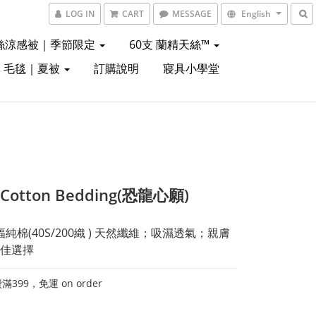
LOG IN
CART
MESSAGE
English
絲涼感被｜季節限定
60支 蘭精天絲™
｜毛毯｜夏被
訂購說明
寢具小學堂
 Cotton Bedding(恐龍心願)
幅純棉(40S/200織 ) 天然纖維；吸濕透氣；親膚
佳選擇
399，免運 on order