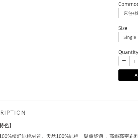
Commodi
Size
Quantit
A
RIPTION
特色
】
100%精舒純棉材質。
天然100%純棉，親膚舒適 ．高織高密布