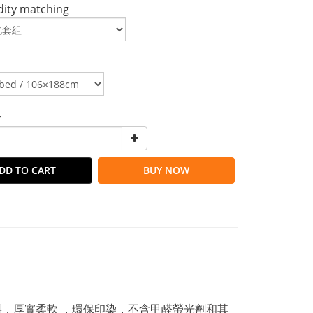
ty matching
y
DD TO CART
BUY NOW
料，厚實柔軟 ．環保印染，不含甲醛螢光劑
和其