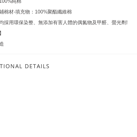
100%純棉
鋪棉材-填充物：100%聚酯纖維棉
!
均採用環保染整、無添加有害人體的偶氮物及甲醛、螢光劑
】
造
TIONAL DETAILS