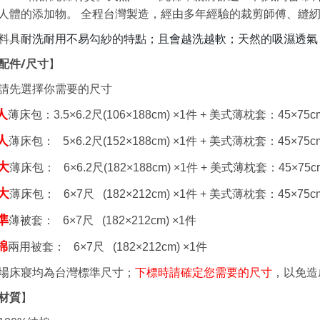
人體的添
加物
。
全程台灣製造，經由多年經驗的裁剪師傅、縫
耐洗耐用不易勾紗的特點；且會越洗越軟；天然的吸濕透氣
料具
配件
/
尺寸
】
請先選擇你需要的尺寸
人
薄床包：
3.5×6.2
尺
(106×188cm) ×1
件 +
美式薄枕套：
45×75c
人
薄床包：
5×6.2
尺
(152×188cm) ×1
件 +
美式薄枕套：
45×75c
大
薄床包： 6
×6.2
尺
(182×188cm) ×1
件 +
美式薄枕套：
45×75c
大
薄床包： 6
×7
尺
(182×212cm) ×1
件 +
美式薄枕套：
45×75c
準
薄被套： 6
×7
尺
(182×212cm) ×1
件
棉
兩用被套： 6
×7
尺
(182×212cm) ×1
件
場床寢均為台灣標準尺寸；
下標時請確定您需要的尺寸
，以免造
材質
】