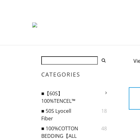
Vi
CATEGORIES
■【60S】
100%TENCEL™
■ 50S Lyocell
18
Fiber
■ 100%COTTON
48
BEDDING【ALL