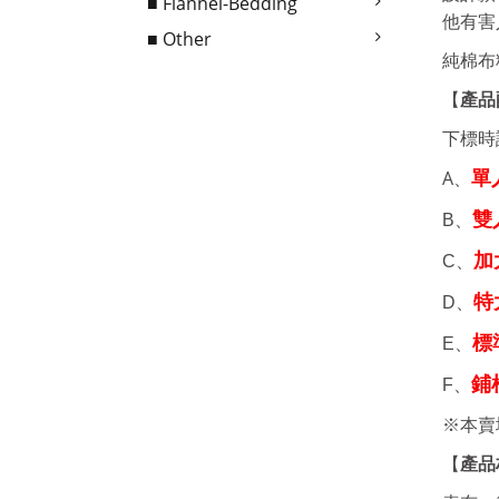
■ Flannel-Bedding
他有害
■ Other
純棉布
產品
【
下標時
A、
單
雙
B、
加
C、
特
D、
標
E、
鋪
F、
※本賣
【
產品