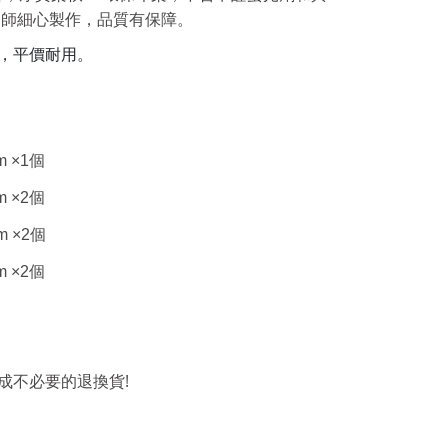
紉師細心製作，品質有保障。
，平價耐用。
m ×1
個
m ×2
個
m ×2
個
m ×2
個
!
成不必要的退換貨