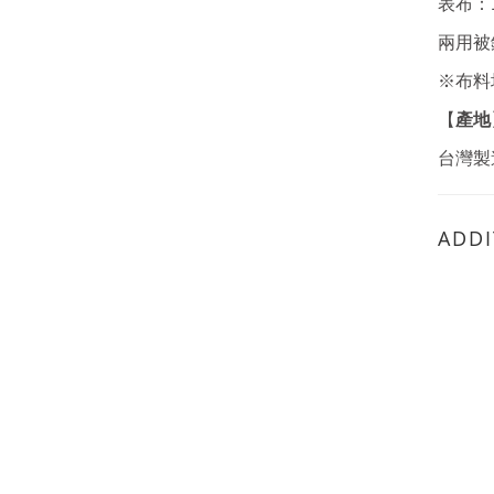
表布：
兩用被
※布料
產地
【
台灣製
ADDI