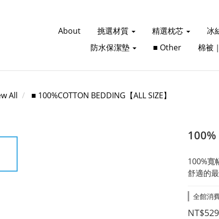
About
挑選材質
精選枕芯
冰
防水保潔墊
■ Other
棉被
ew All
■ 100%COTTON BEDDING【ALL SIZE】
100%
100%寬
舒適的最
全館消費滿
NT$529