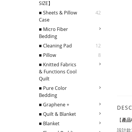
SIZE】
■ Sheets & Pillow
42
Case
■ Micro Fiber
Bedding
■ Cleaning Pad
12
■ Pillow
8
■ Knitted Fabrics
& Functions Cool
Quilt
■ Pure Color
Bedding
■ Graphene +
DESC
■ Quilt & Blanket
產品
【
■ Blanket
設計款