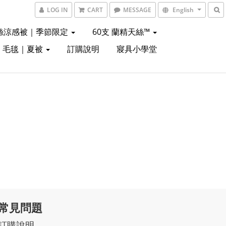
LOG IN
CART
MESSAGE
English
絲涼感被｜季節限定
60支 蘭精天絲™
｜毛毯｜夏被
訂購說明
寢具小學堂
常見問題
訂購說明