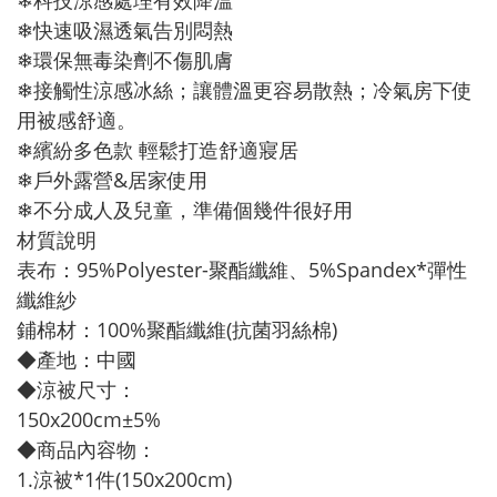
❄科技涼感處理有效降溫
❄快速吸濕透氣告別悶熱
❄環保無毒染劑不傷肌膚
❄接觸性涼感冰絲；讓體溫更容易散熱；冷氣房下使
用被感舒適。
❄繽紛多色款 輕鬆打造舒適寢居
❄戶外露營&居家使用
❄不分成人及兒童，準備個幾件很好用
材質說明
表布：95%Polyester-聚酯纖維、5%Spandex*彈性
纖維紗
鋪棉材：100%聚酯纖維(抗菌羽絲棉)
◆產地：中國
◆涼被尺寸：
150x200cm±5%
◆商品內容物：
1.涼被*1件(150x200cm)