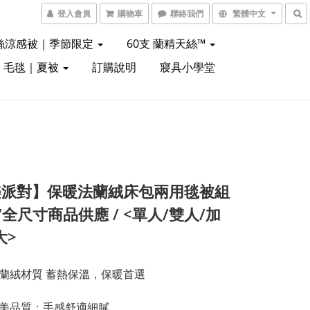
登入會員
購物車
聯絡我們
繁體中文
絲涼感被｜季節限定
60支 蘭精天絲™
｜毛毯｜夏被
訂購說明
寢具小學堂
樂派對】保暖法蘭絨床包兩用毯被組
)/全尺寸商品供應 / <單人/雙人/加
大>
法蘭絨材質 蓄熱保溫，保暖首選
歐美品質；手感舒適細膩