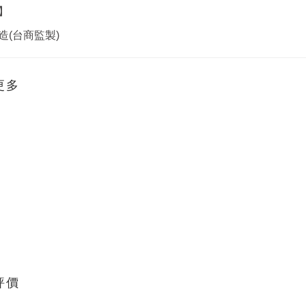
】
造(台商監製)
更多
評價