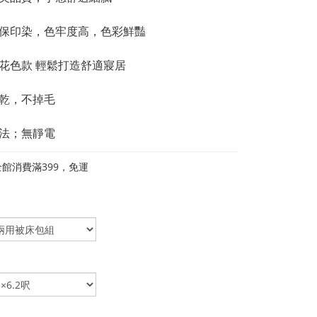
環保印染，色牢度高，色彩鮮豔
多花色款 輕鬆打造舒適寢居
快乾，不掉毛
織法；無靜電
館消費滿399，免運