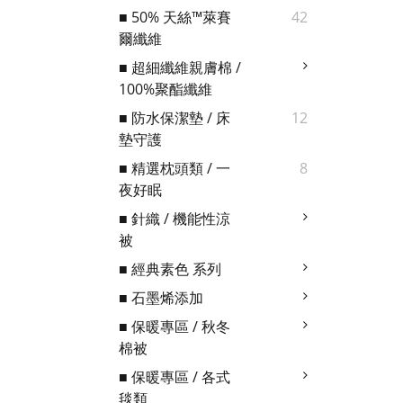
■ 50% 天絲™萊賽
42
爾纖維
■ 超細纖維親膚棉 /
100%聚酯纖維
■ 防水保潔墊 / 床
12
墊守護
■ 精選枕頭類 / 一
8
夜好眠
■ 針織 / 機能性涼
被
■ 經典素色 系列
■ 石墨烯添加
■ 保暖專區 / 秋冬
棉被
■ 保暖專區 / 各式
毯類