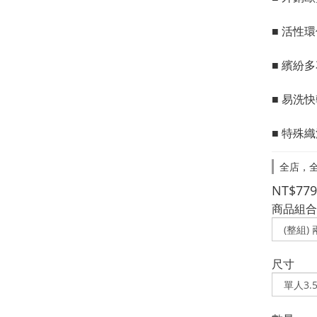
■ 活性
■ 繽紛
■ 易洗
■ 特殊
全店，全
NT$779
商品組合
尺寸