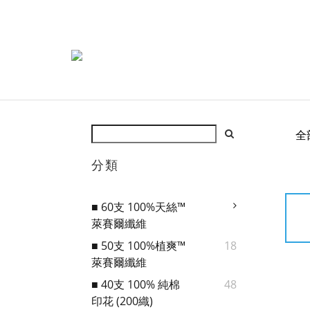
全
分類
■ 60支 100%天絲™
萊賽爾纖維
■ 50支 100%植爽™
18
萊賽爾纖維
■ 40支 100% 純棉
48
印花 (200織)