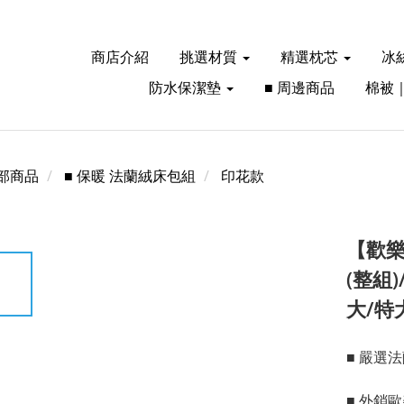
商店介紹
挑選材質
精選枕芯
冰
防水保潔墊
■ 周邊商品
棉被
部商品
■ 保暖 法蘭絨床包組
印花款
【歡
(整組
大/特
■ 嚴選
■ 外銷