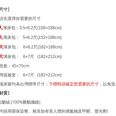
尺寸
】
請先選擇你需要的尺寸
人
薄床包：
3.5×6.2
尺
(106×188cm)
人
薄床包：
5×6.2
尺
(152×188cm)
大
薄床包： 6
×6.2
尺
(182×188cm)
大
薄床包： 6
×7
尺
(182×212cm)
45×75cm
枕套：
用毯被套： 6
×7
尺
(182×212cm)
場床寢均為台灣標準尺寸；
下標時請確定您需要的尺寸
，以免造
材質
】
(100%
)
法蘭絨
聚酯纖維
!
均採用環保染整、無添加有害人體的偶氮物及甲醛、螢光劑