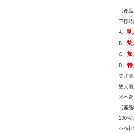
【
產品
下標時
A、
單
雙
B、
加
C、
特
D、
美式薄
雙人兩
※本賣
【
產品
100%
※布料