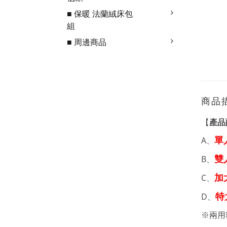
■ 保暖 法蘭絨床包
組
■ 周邊商品
商品
【
產品
A、
單
B、
雙
C、
加
D、
特
※兩用