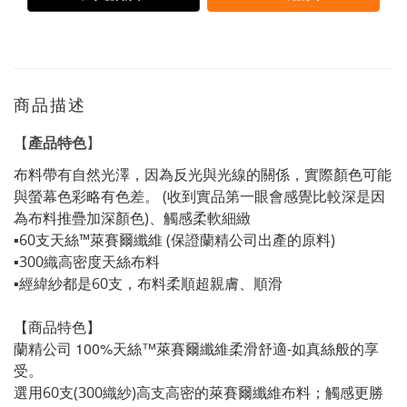
商品描述
產品特色
【
】
布料帶有自然光澤，因為反光與光線的關係，實際顏色可能
與螢幕色彩略有色差。 (收到實品第一眼會感覺比較深是因
為布料推疊加深顏色)、觸感柔軟細緻
▪️60支天絲™萊賽爾纖維 (保證蘭精公司出產的原料)
▪️300織高密度天絲布料
▪️經緯紗都是60支，布料柔順超親膚、順滑
【商品特色】
蘭精公司 100%天絲™萊賽爾纖維柔滑舒適-如真絲般的享
受。
選用60支(300織紗)高支高密的萊賽爾纖維布料；觸感更勝