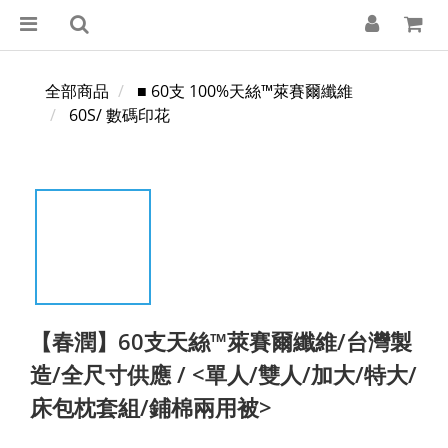
全部商品
■ 60支 100%天絲™萊賽爾纖維
60S/ 數碼印花
【春潤】60支天絲™萊賽爾纖維/台灣製
造/全尺寸供應 / <單人/雙人/加大/特大/
床包枕套組/鋪棉兩用被>