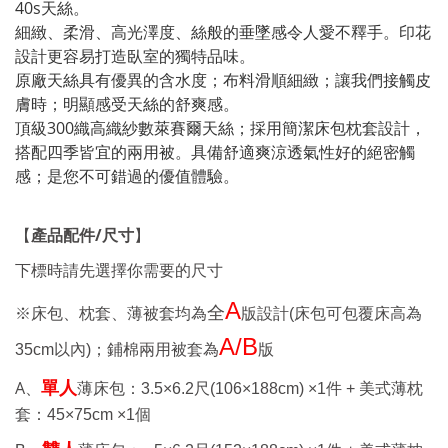
40s天絲。
細緻、柔滑、高光澤度、絲般的垂墜感令人愛不釋手。印花
設計更容易打造臥室的獨特品味。
原廠天絲具有優異的含水度；布料滑順細緻；讓我們接觸皮
膚時；明顯感受天絲的舒爽感。
頂級300織高織紗數萊賽爾天絲；採用簡潔床包枕套設計，
搭配四季皆宜的兩用被。具備舒適爽涼透氣性好的絕密觸
感；是您不可錯過的優值體驗。
產品配件
/
尺寸
【
】
下標時請先選擇你需要的尺寸
A
全
※
床包、枕套、薄被套均為
版設計
(床包可包覆床高為
A/B
35cm
以內)
；鋪棉兩用被套為
版
A、
單人
薄床包：
3.5×6.2
尺
(106×188cm) ×1
件 +
美式薄枕
套：
45×75cm ×1
個