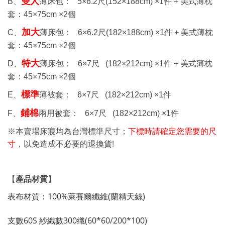
雙人
B、
薄床包：
5×6.2
尺
(152×188cm) ×1
件 +
美式薄枕
套：
45×75cm ×2
個
加大
C、
薄床包： 6
×6.2
尺
(182×188cm) ×1
件 +
美式薄枕
套：
45×75cm ×2
個
特大
D、
薄床包： 6
×7
尺
(182×212cm) ×1
件 +
美式薄枕
套：
45×75cm ×2
個
標準
E、
薄被套： 6
×7
尺
(182×212cm) ×1
件
鋪棉
F、
兩用被套： 6
×7
尺
(182×212cm) ×1
件
※本賣場床寢均為台灣標準尺寸；
下標時請確定您需要的尺
!
寸
，以免造成不必要的退換貨
【
產品材質
】
表布材質：100%萊賽爾纖維(蘭精天絲)
支數60S 紗織數300織(60*60/200*100)