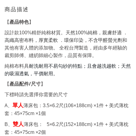
商品描述
產品特色
【
】
設計款100%精舒純棉材質。
天然100%純棉，親膚舒適 ．
高織高密布料，厚實柔軟 ．環保印染，不含甲醛螢光劑
和
其他有害人體的添
加物
。
全程台灣製造，經由多年經驗的
裁剪師傅、縫紉師細心製作，品質有保障。
耐洗耐用不易勾紗的特點；且會越洗越軟；天然
純棉布料具
的吸濕透氣，平價耐用。
產品配件
/
尺寸
【
】
下標時請先選擇你需要的尺寸
A、
單人
薄床包：
3.5×6.2
尺
(106×188cm) ×1
件 +
美式薄枕
套：
45×75cm ×1
個
雙人
B、
薄床包：
5×6.2
尺
(152×188cm) ×1
件 +
美式薄枕
套：
45×75cm ×2
個