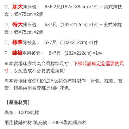
加大
C、
薄床包： 6
×6.2
尺
(182×188cm) ×1
件 +
美式薄枕
套：
45×75cm ×2
個
特大
D、
薄床包： 6
×7
尺
(182×212cm) ×1
件 +
美式薄枕
套：
45×75cm ×2
個
標準
E、
薄被套： 6
×7
尺
(182×212cm) ×1
件
鋪棉
F、
兩用被套： 6
×7
尺
(182×212cm) ×1
件
※本賣場床寢均為台灣標準尺寸；
下標時請確定您需要的尺
!
寸
，以免造成不必要的退換貨
※本賣場床寢使用的是A版花色布料製作，床包、枕套、被
套、鋪棉兩用被套都是相同花色。
【
產品材質
】
表布：100%純棉
兩用被鋪棉材-填充物：100%聚酯纖維棉